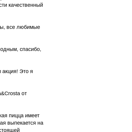
сти качественный
ццы, все любимые
ходным, спасибо,
и акция! Это я
&Crosta от
кая пицца имеет
рая выпекается на
астоящей