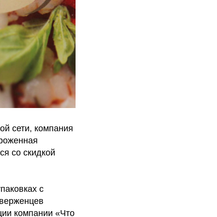
й сети, компания
ороженная
ся со скидкой
паковках с
иверженцев
ции компании «Что