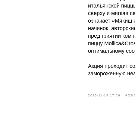
итальянской пицц
сверху и мягкая с
означает «Мякиш 
начинок, авторски
предприятии компа
пиццу Mollica&Cr
оптимальному соо
Акция проходит со
замороженную неап
2023-11-14 17:06
НОВ