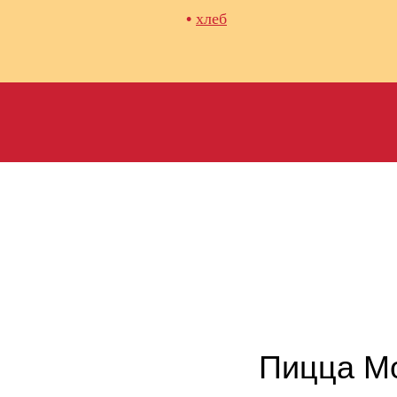
•
хлеб
Пицца Mol