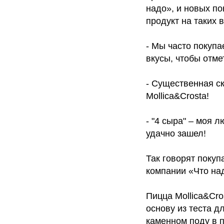
надо», и новых по
продукт на таких 
- Мы часто покупа
вкусы, чтобы отм
- Существенная с
Mollica&Crosta!
- "4 сыра" – моя л
удачно зашел!
Так говорят покуп
компании «Что на
Пицца Mollica&Cro
основу из теста д
каменном поду в 