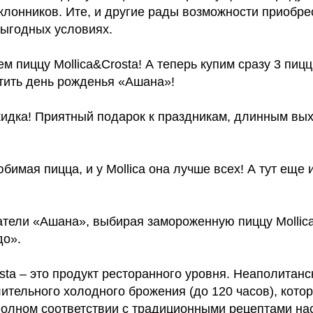
клонников. Ите, и другие рады возможности приобре
выгодных условиях.
ем пиццу Mollica&Crosta! А теперь купим сразу 3 пи
етить день рожденья «Ашана»!
кидка! Приятный подарок к праздникам, длинным вы
юбимая пицца, и у Mollica она лучше всех! А тут еще 
атели «Ашана», выбирая замороженную пиццу Mollica
до».
sta – это продукт ресторанного уровня. Неаполитанс
лительного холодного брожения (до 120 часов), кото
полном соответствии с традиционными рецептами н