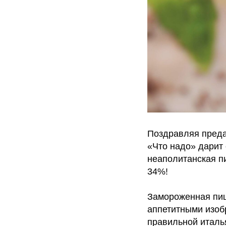
Поздравляя преда
«Что надо» дарит
неаполитанская п
34%!
Замороженная пиц
аппетитными изоб
правильной италь