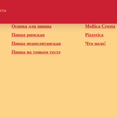
кты
Полуфабрикаты для HORECA
Наши бренды
Основа для пиццы
Mollica Crosta
Пицца римская
Pizzerica
Пицца неаполитанская
Что надо!
Пицца на тонком тесте