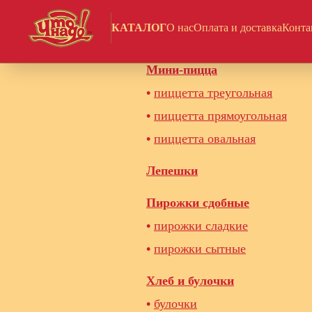
КАТАЛОГ
О нас
Оплата и доставка
Конта
Полуфабрикаты для пекарни
Мини-пицца
•
пиццетта треугольная
•
пиццетта прямоугольная
•
пиццетта овальная
Лепешки
Пирожки сдобные
•
пирожки сладкие
•
пирожки сытные
Хлеб и булочки
•
булочки