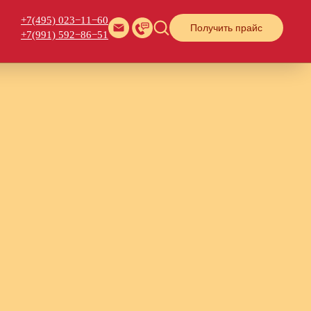
+7(495) 023−11−60
Получить прайс
+7(991) 592−86−51