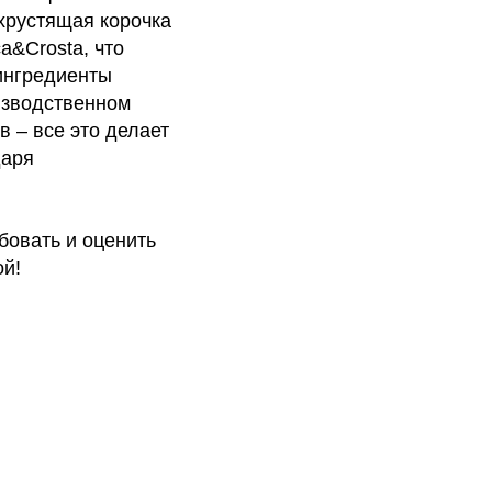
хрустящая корочка
a&Crosta, что
ингредиенты
оизводственном
 – все это делает
даря
бовать и оценить
ой!