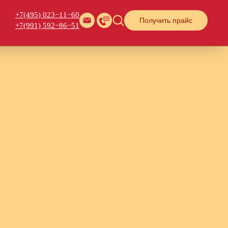
+7(495) 023−11−60
Получить прайс
+7(991) 592−86−51