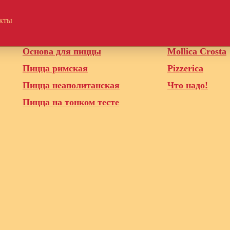
кты
Полуфабрикаты для HORECA
Наши бренды
Основа для пиццы
Mollica Crosta
Пицца римская
Pizzerica
Пицца неаполитанская
Что надо!
Пицца на тонком тесте