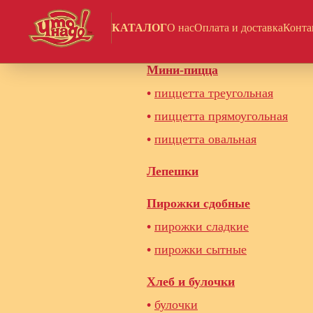
КАТАЛОГ
О нас
Оплата и доставка
Конта
Полуфабрикаты для пекарни
Мини-пицца
•
пиццетта треугольная
•
пиццетта прямоугольная
•
пиццетта овальная
Лепешки
Пирожки сдобные
•
пирожки сладкие
•
пирожки сытные
Хлеб и булочки
•
булочки