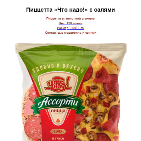
Пиццетта «Что надо!» с салями
Пиццетта в пленочной упаковке
Вес:
130 грамм
Размер:
20х10 см
Состав:
сыр моцарелла и салями