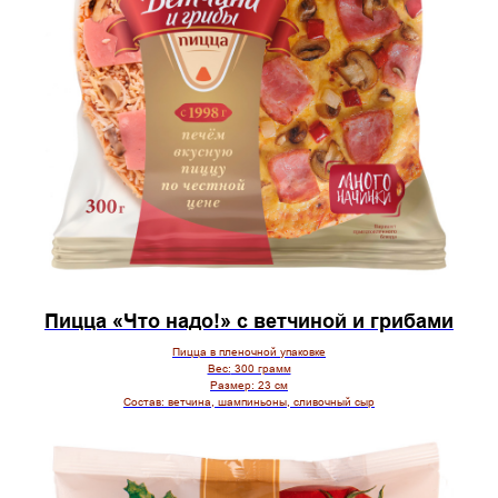
Пицца «Что надо!» с ветчиной и грибами
Пицца в пленочной упаковке
Вес:
300 грамм
Размер:
23 см
Состав:
ветчина, шампиньоны, сливочный сыр