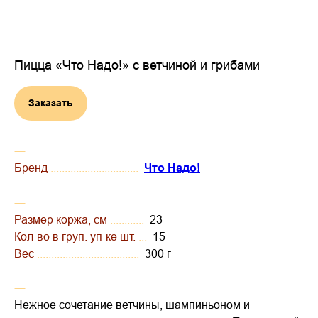
Пицца «Что Надо!» с ветчиной и грибами
Заказать
―
Бренд
...............................
Что Надо!
―
Размер коржа, см
............
23
Кол-во в груп. уп-ке шт.
...
15
Вес
....................................
300 г
―
Нежное сочетание ветчины, шампиньоном и