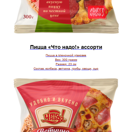
Пицца «Что надо!» ассорти
Пицца в пленочной упаковке
Вес:
300 грамм
Размер:
23 см
Состав:
колбаса, ветчина, грибы, овощи, сыр