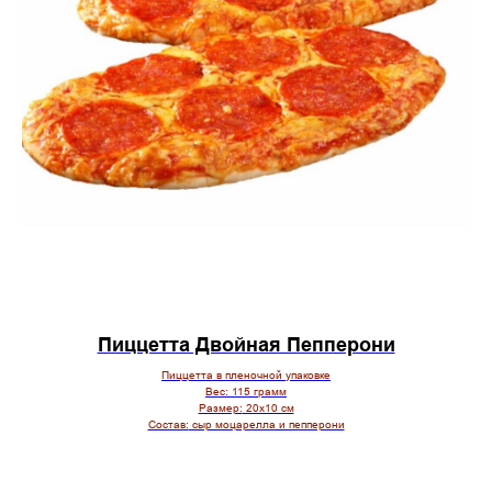
Пиццетта Двойная Пепперони
Пиццетта в пленочной упаковке
Вес:
115 грамм
Размер:
20х10 см
Состав:
сыр моцарелла и пепперони