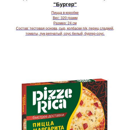
"Бургер"
Пицца в коробке
Вес:
320 грамм
Размер:
24 см
Состав:
тестовая основа, сыр, колбаски п/к, перец сладкий,
томаты, лук репчатый, соус белый, бургер-соус.