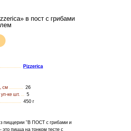
zzerica» в пост с грибами
елем
..................
Pizzerica
, см
............
26
 уп-ке шт.
...
5
..................
450 г
з пиццерии "В ПОСТ с грибами и
 это пицца на тонком тесте с