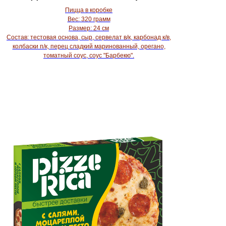
Пицца в коробке
Вес:
320 грамм
Размер:
24 см
Состав:
тестовая основа, сыр, сервелат в/к, карбонад к/в,
колбаски п/к, перец сладкий маринованный, орегано,
томатный соус, соус "Барбекю".