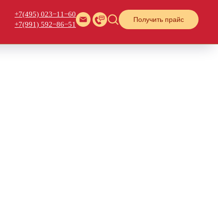
+7(495) 023−11−60
Получить прайс
+7(991) 592−86−51