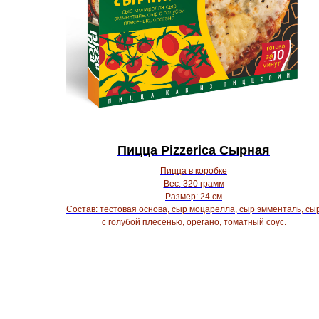
Пицца Pizzerica Сырная
Пицца в коробке
Вес:
320 грамм
Размер:
24 см
Состав:
тестовая основа, сыр моцарелла, сыр эмменталь, сы
с голубой плесенью, орегано, томатный соус.