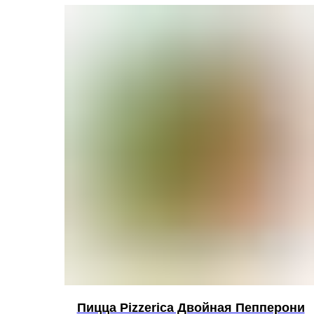
Пицца Pizzerica Двойная Пепперони