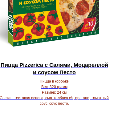
Пицца Pizzerica с Салями, Моцареллой
и соусом Песто
Пицца в коробке
Вес:
320 грамм
Размер:
24 см
Состав:
тестовая основа, сыр, колбаса с/к, орегано, томатный
соус, соус песто.