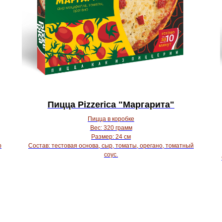
Пицца Pizzerica "Маргарита"
Пицца в коробке
Вес:
320 грамм
Размер:
24 см
р
Состав:
тестовая основа, сыр, томаты, орегано, томатный
соус.