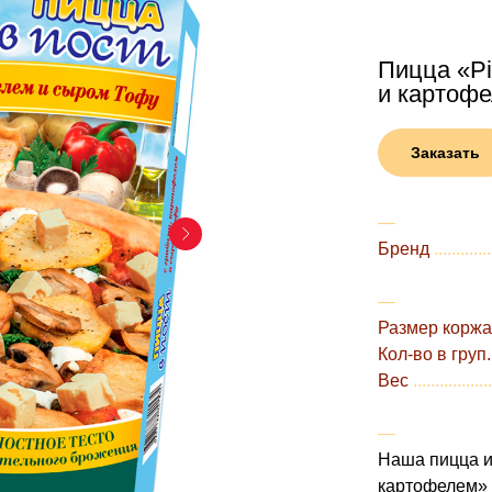
Пицца «Pi
и картоф
Заказать
―
Бренд
.............
―
Размер коржа
Кол-во в груп.
Вес
..................
―
Наша пицца и
картофелем» -