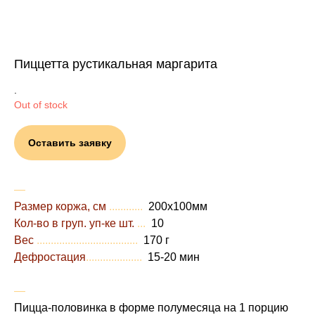
Пиццетта рустикальная маргарита
.
Out of stock
Оставить заявку
―
Размер коржа, см
............
200х100мм
Кол-во в груп. уп-ке шт.
...
10
Вес
....................................
170 г
Дефростация
....................
15-20 мин
―
Пицца-половинка в форме полумесяца на 1 порцию