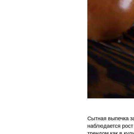
Сытная выпечка з
наблюдается рост 
трендом как в кул