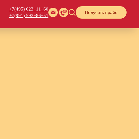
+7(495) 023−11−60
Получить прайс
+7(991) 592−86−51