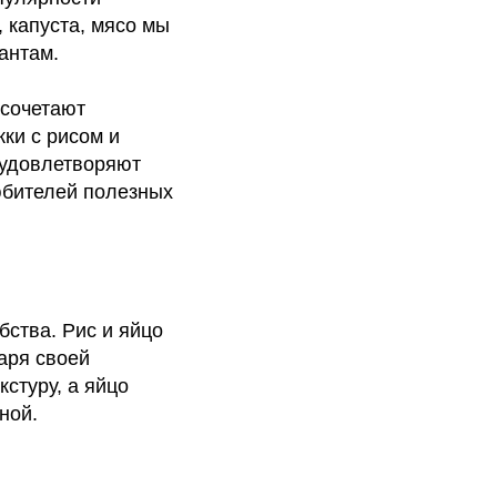
 капуста, мясо мы
антам.
 сочетают
ки с рисом и
о удовлетворяют
юбителей полезных
бства. Рис и яйцо
аря своей
кстуру, а яйцо
ной.