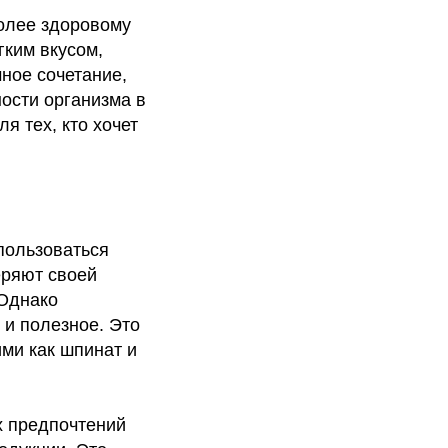
более здоровому
гким вкусом,
ное сочетание,
ности организма в
я тех, кто хочет
пользоваться
еряют своей
 Однако
 и полезное. Это
ми как шпинат и
х предпочтений