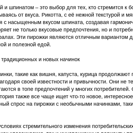
й и шпинатом – это выбор для тех, кто стремится к 
ываясь от вкуса. Рикотта, с её нежной текстурой и мя
ся с насыщенным вкусом шпината, создавая гармонич
ряет не только вкусовые предпочтения, но и потреб
алах. Эти пирожки являются отличным вариантом дл
ой и полезной едой.
 традиционных и новых начинок
нки, такие как вишня, капуста, курица продолжают 
агодаря своей известности и привычности. Они не т
таются в топе предпочтений у многих потребителей.
ория также все чаще ищет что-то новое, интересное
ный спрос на пирожки с необычными начинками, таки
 условиях стремительного изменения потребительски