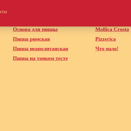
кты
Полуфабрикаты для HORECA
Наши бренды
Основа для пиццы
Mollica Crosta
Пицца римская
Pizzerica
Пицца неаполитанская
Что надо!
Пицца на тонком тесте