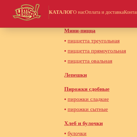
КАТАЛОГ
О нас
Оплата и доставка
Конта
Полуфабрикаты для пекарни
Мини-пицца
•
пиццетта треугольная
•
пиццетта прямоугольная
•
пиццетта овальная
Лепешки
Пирожки сдобные
•
пирожки сладкие
•
пирожки сытные
Хлеб и булочки
•
булочки