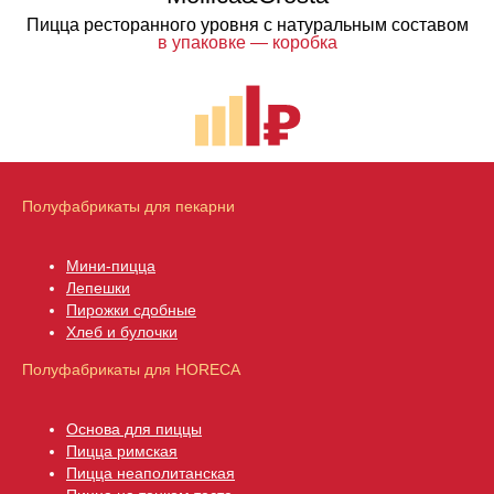
Пицца ресторанного уровня с натуральным составом
в упаковке — коробка
Полуфабрикаты для пекарни
Мини-пицца
Лепешки
Пирожки сдобны
е
Хлеб и булочки
Полуфабрикаты для HORECA
Основа для пиццы
Пицца римская
Пицца неаполитанская